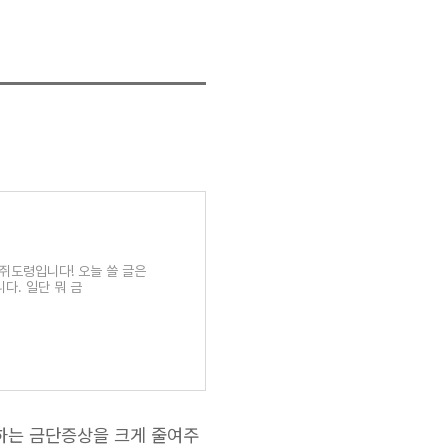
람쥐도령입니다! 오늘 쓸 글은
다. 일단 뭐 금
생하는 금단증상을 크게 줄여주