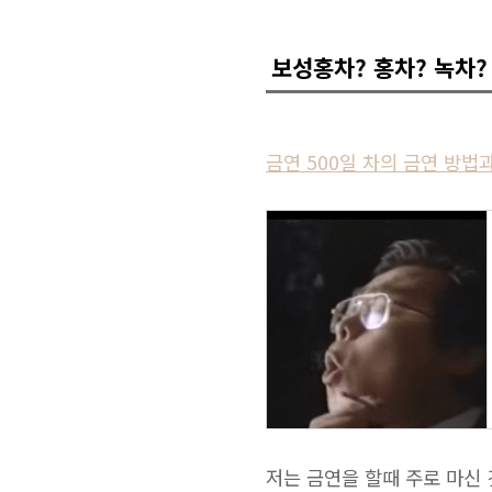
보성홍차? 홍차? 녹차?
금연 500일 차의 금연 방법
저는 금연을 할때 주로 마신