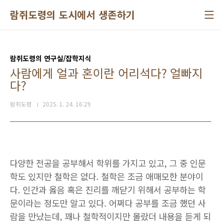
본문 바로가기
람쥐도령의 도시에서 생존하기
람쥐도령의 연구실/잡학지식
사람에게 얼과 혼이란 어리석다? 얼빠지
다?
람쥐도령
2025. 1. 24. 16:29
다양한 전공을 공부해서 학위를 가지고 있고, 그 중 인문
학도 있지만 철학은 없다. 철학은 조금 애매모한 분야이
다. 인간과 옳음 혹은 진리를 깨닫기 위해서 공부하는 학
문이라는 정도만 알고 있다. 어쩌다 공부를 조금 했던 사
람을 만났는데, 꽤나 철학적이지만 몰랐더 내용을 듣게 되