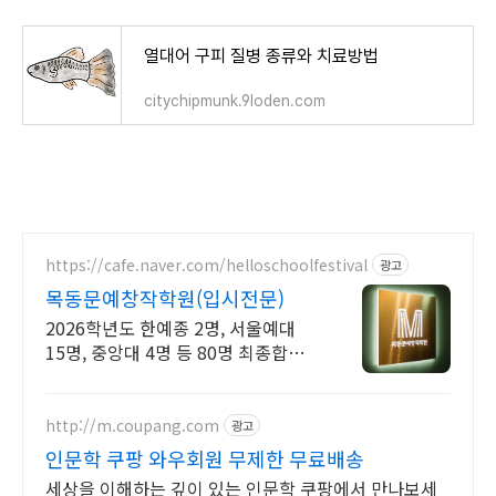
열대어 구피 질병 종류와 치료방법
citychipmunk.9loden.com
https://cafe.naver.com/helloschoolfestival
광고
목동문예창작학원(입시전문)
2026학년도 한예종 2명, 서울예대
15명, 중앙대 4명 등 80명 최종합격!
실기, 특기자, 학생부 종합 등 모든 전
형 완벽대비! 서울본원/부산분원/대
전분원
http://m.coupang.com
광고
인문학 쿠팡 와우회원 무제한 무료배송
세상을 이해하는 깊이 있는 인문학 쿠팡에서 만나보세