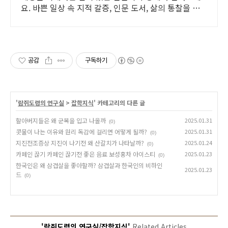
요. 바쁜 일상 속 지적 갈증, 인문 도서, 삶의 통찰을 얻
으세요.
공감
구독하기
'
람쥐도령의 연구실
>
잡학지식
' 카테고리의 다른 글
할아버지들은 왜 군복을 입고 나올까
2025.01.31
(0)
콧물이 나는 이유와 원리 독감에 걸리면 어떻게 될까?
2025.01.31
(0)
지진전조증상 지진이 나기전 왜 산갈치가 나타날까?
2025.01.24
(0)
카페인 끊기 카페인 끊기전 좋은 음료 보성홍차 아이스티
2025.01.23
(0)
한국인은 왜 삼겹살을 좋아할까? 삼겹살과 한국인의 비하인
2025.01.23
드
(0)
'람쥐도령의 연구실/잡학지식'
Related Articles