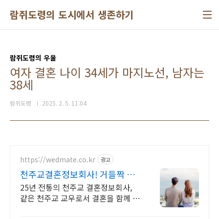
본문 바로가기
람쥐도령의 도시에서 생존하기
람쥐도령의 우울
여자 결혼 나이 34세가 마지노선, 남자는
38세
람쥐도령
2025. 2. 5. 11:04
https://wedmate.co.kr
광고
천주교결혼정보회사! 거들짝 이
상형 프로필 무료 받아보기
25년 전통의 천주교 결혼정보회사,
같은 천주교 교우로서 결혼을 함께 만
듭니다.